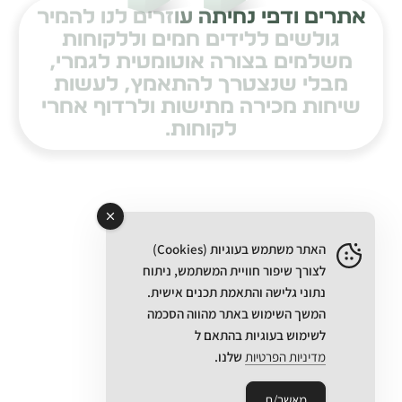
א
ת
ר
י
ם
ו
ד
פ
י
נ
ח
י
ת
ה
ע
ו
ז
ר
י
ם
ל
נ
ו
ל
ה
מ
י
ר
ג
ו
ל
ש
י
ם
ל
ל
י
ד
י
ם
ח
מ
י
ם
ו
ל
ל
ק
ו
ח
ו
ת
מ
ש
ל
מ
י
ם
ב
צ
ו
ר
ה
א
ו
ט
ו
מ
ט
י
ת
ל
ג
מ
ר
י
,
מ
ב
ל
י
ש
נ
צ
ט
ר
ך
ל
ה
ת
א
מ
ץ
,
ל
ע
ש
ו
ת
ש
י
ח
ו
ת
מ
כ
י
ר
ה
מ
ת
י
ש
ו
ת
ו
ל
ר
ד
ו
ף
א
ח
ר
י
ל
ק
ו
ח
ו
ת
.
האתר משתמש בעוגיות (Cookies)
לצורך שיפור חוויית המשתמש, ניתוח
נתוני גלישה והתאמת תכנים אישית.
המשך השימוש באתר מהווה הסכמה
לשימוש בעוגיות בהתאם ל
מדיניות הפרטיות
שלנו.
מאשר/ת