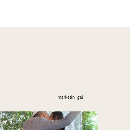
marketin_gal
ההודעות שהכי כיף לקבל! תו
אם 